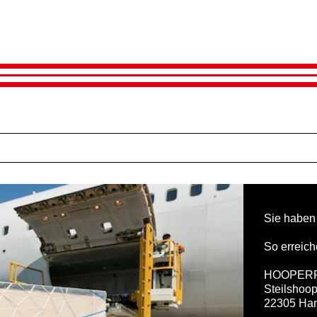
Sie haben
So erreich
HOOPER
Steilshoop
22305 Ha